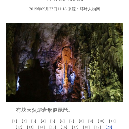
2019年09月23日11:18 来源：
环球人物网
有块天然熔岩形似琵琶。
【1】
【2】
【3】
【4】
【5】
【6】
【7】
【8】
【9】
【10】
【11】
【12】
【13】
【14】
【15】
【16】
【17】
【18】
【19】
【20】