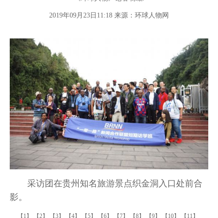
2019年09月23日11:18 来源：
环球人物网
采访团在贵州知名旅游景点织金洞入口处前合
影。
【1】
【2】
【3】
【4】
【5】
【6】
【7】
【8】
【9】
【10】
【11】