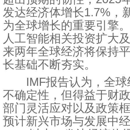
发达经济体增长1.7%，
为全球增长的重要引擎
人工智能相关投资扩大
来两年全球经济将保持平稳
长基础不断夯实。
IMF报告认为，全球
不确定性，但得益于财
部门灵活应对以及政策
预计新兴市场与发展中经济