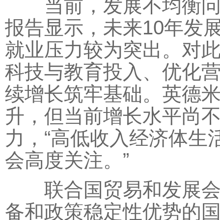
当前，发展不均衡问题
报告显示，未来10年发
就业压力较为突出。对
科技与教育投入、优化
续增长筑牢基础。英德米
升，但当前增长水平尚
力，“高低收入经济体生
会高度关注。”
联合国贸易和发展会议
备和政策稳定性优势的