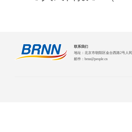
联系我们
地址：北京市朝阳区金台西路2号人
邮件：brnn@people.cn