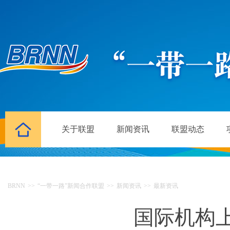
关于联盟
新闻资讯
联盟动态
BRNN
>>
“一带一路”新闻合作联盟
>>
新闻资讯
>>
最新资讯
国际机构上