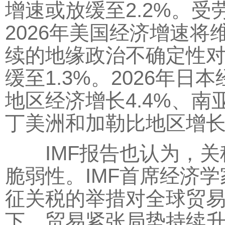
增速或放缓至2.2%。
2026年美国经济增速将
续的地缘政治不确定性对
缓至1.3%。2026年日
地区经济增长4.4%、南
丁美洲和加勒比地区增长2
IMF报告也认为，关
脆弱性。IMF首席经济
征关税的举措对全球贸
下，贸易紧张局势持续升