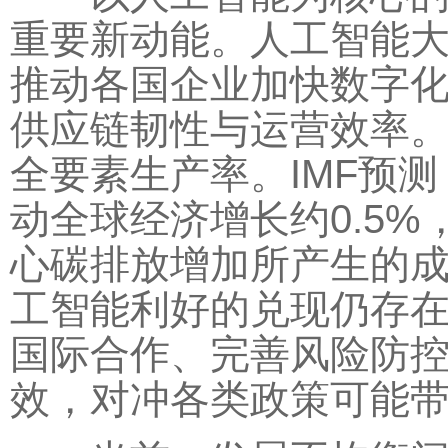
重要新动能。人工智能
推动各国企业加快数字
供应链韧性与运营效率
全要素生产率。IMF预测
动全球经济增长约0.5
心碳排放增加所产生的成
工智能利好的兑现仍存在
国际合作、完善风险防
效，对冲各类政策可能