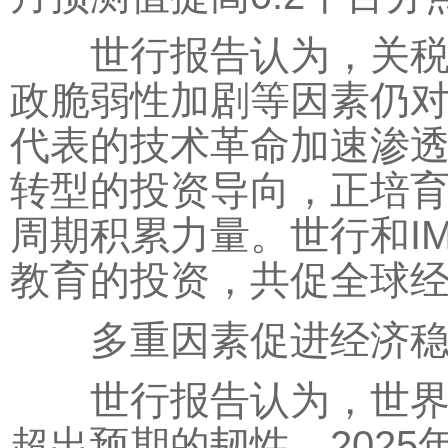
世行报告认为，关税冲
政脆弱性加剧等因素仍
代表的技术革命加速渗
转型的投资导向，正培
周期积累力量。世行和I
教育的投资，共促全球
多重因素促进经济稳
世行报告认为，世界经
超出预期的韧性，2025