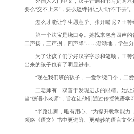
外国人入门中文，汉字音调和书写是两只拦路
要么“交不上来”，要么磕绊得让人“听不下去”。
怎么才能让学生愿意学、张开嘴呢？王箐绞
第一个法宝是绕口令。她找来包含四声的音调
二声扬，三声拐，四声降”……渐渐地，学生
为了让孩子们学好汉字字形和笔顺，王箐设计
出来的孩子也有了明显进步。
“现在我们班的孩子，一爱学绕口令，二爱学
王老师有一双善于发现进步的眼睛。她让进
当“德语小老师”，旨在让他们通过传授德语
“半路出家，唯有用心。”为提升教学能力，
领略《语文》书中更进阶、更精妙的语言文化