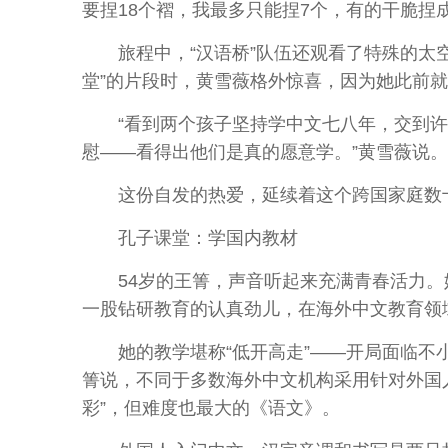
要捏18个褶，我最多只能捏7个，有的干脆捏
旅程中，“汉语桥”队伍还观看了特殊的太空
堂”的片段时，黄雪薇格外惊喜，因为她此前就
“看到两个孩子坚持学中文七八年，交到许多
慰——看得出他们是真的愿意学。”黄雪薇说。
这份自发的热爱，延续着这个跨国家庭数十
孔子课堂：学国内教材
54岁的王箐，声音听起来充满青春活力。她
一股钻研教育的认真劲儿，在海外中文教育领
她的教学堪称“低开高走”——开局面临不小
箐说，不同于多数海外中文机构采用针对外国
彩”，但难度也最大的《语文》。