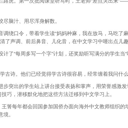
虎。第一次批阅课堂听写时，王老师“差点哭出来”—
尽脑汁、用尽浑身解数。
绕口令，带着学生读“妈妈种麻，我在放马，马吃了麻，
分清了声调、前后鼻音、儿化音，在中文学习中咂出点儿
了“每周多写一个字”计划，还奖励听写满分的学生当“
古诗。他们已经觉得学古诗很容易，经常缠着我问什么
步突出的学生站上讲台接受表扬和掌声，用荣誉感激发
学习技巧，潜移默化地把这些方法迁移到中文学习上。
王箐每年都会回国参加国侨办面向海外中文教师组织的
意境。