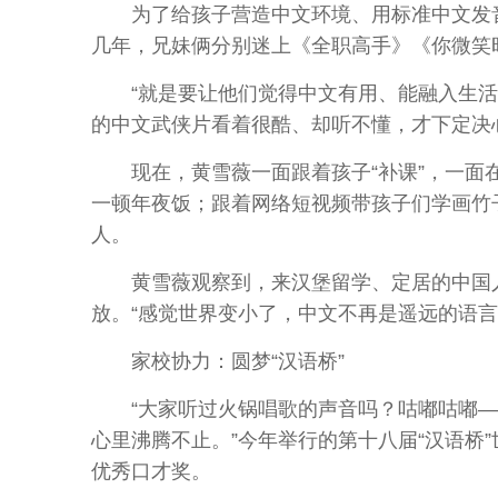
为了给孩子营造中文环境、用标准中文发音“
几年，兄妹俩分别迷上《全职高手》《你微笑
“就是要让他们觉得中文有用、能融入生活，
的中文武侠片看着很酷、却听不懂，才下定决
现在，黄雪薇一面跟着孩子“补课”，一面在
一顿年夜饭；跟着网络短视频带孩子们学画竹
人。
黄雪薇观察到，来汉堡留学、定居的中国人
放。“感觉世界变小了，中文不再是遥远的语言
家校协力：圆梦“汉语桥”
“大家听过火锅唱歌的声音吗？咕嘟咕嘟—
心里沸腾不止。”今年举行的第十八届“汉语桥
优秀口才奖。