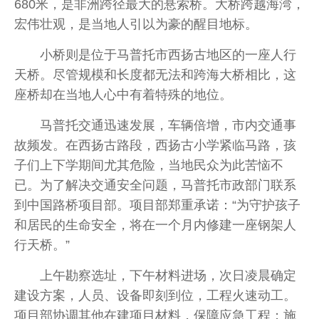
680米，是非洲跨径最大的悬索桥。大桥跨越海湾，
宏伟壮观，是当地人引以为豪的醒目地标。
小桥则是位于马普托市西扬古地区的一座人行
天桥。尽管规模和长度都无法和跨海大桥相比，这
座桥却在当地人心中有着特殊的地位。
马普托交通迅速发展，车辆倍增，市内交通事
故频发。在西扬古路段，西扬古小学紧临马路，孩
子们上下学期间尤其危险，当地民众为此苦恼不
已。为了解决交通安全问题，马普托市政部门联系
到中国路桥项目部。项目部郑重承诺：“为守护孩子
和居民的生命安全，将在一个月内修建一座钢架人
行天桥。”
上午勘察选址，下午材料进场，次日凌晨确定
建设方案，人员、设备即刻到位，工程火速动工。
项目部协调其他在建项目材料，保障应急工程；施