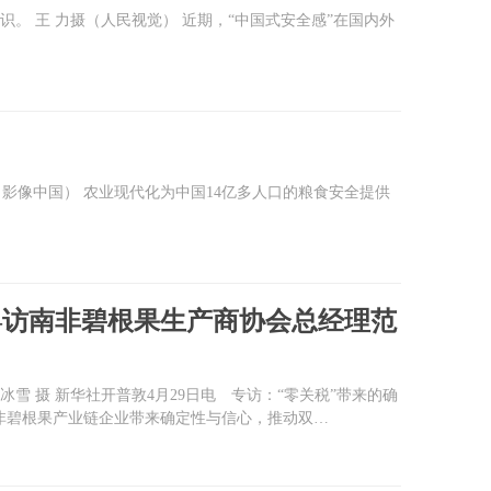
。 王 力摄（人民视觉） 近期，“中国式安全感”在国内外
影像中国） 农业现代化为中国14亿多人口的粮食安全提供
—访南非碧根果生产商协会总经理范
雪 摄 新华社开普敦4月29日电 专访：“零关税”带来的确
非碧根果产业链企业带来确定性与信心，推动双…