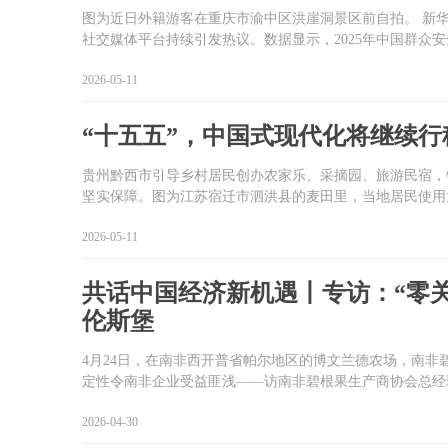
图为近日外籍游客在重庆市渝中区洪崖洞景区前自拍。 新华社
社交媒体平台持续引发热议。数据显示，2025年中国群众安全感
2026-05-11
“十五五”，中国式现代化将继续
贵州黔西市引导乡村居民创办农家乐、采摘园、旅游民宿，
坚实保障。图为江苏宿迁市泗洪县的麦田里，当地居民使用大
2026-05-11
共话中国经济新机遇丨专访：“零
伦斯堡
4月24日，在南非西开普省帕尔地区的博文兰德农场，南非碧
定性令南非企业受益匪浅——访南非碧根果生产商协会总经
2026-04-30