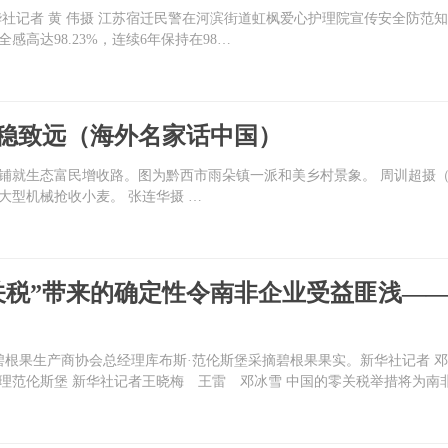
记者 黄 伟摄 江苏宿迁民警在河滨街道虹枫爱心护理院宣传安全防范知识
高达98.23%，连续6年保持在98…
行稳致远（海外名家话中国）
铺就生态富民增收路。图为黔西市雨朵镇一派和美乡村景象。 周训超摄（
型机械抢收小麦。 张连华摄 …
关税”带来的确定性令南非企业受益匪浅—
根果生产商协会总经理库布斯·范伦斯堡采摘碧根果果实。新华社记者 邓冰
理范伦斯堡 新华社记者王晓梅 王雷 邓冰雪 中国的零关税举措将为南