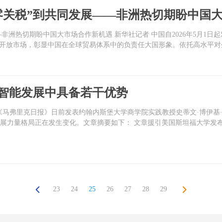
零关税”到共同发展——非洲热切期盼中国
—非洲热切期盼中国大市场合作新机遇 新华社记者 中国自2026年5月1
开放市场，彰显中国在全球贸易体系中的负责任大国形象。依托高水平对外
智能发展中具备若干优势
《马弗里克日报》日前发表约翰内斯堡大学商学院实践教授史蒂文·博伊基
发展力量格局正在发生变化。文章摘要如下： 文章援引美国斯坦福大学发布
23
24
25
26
27
28
29