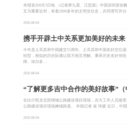
本报首尔8月3日电 （记者莽九晨、汪思源）中国深圳原创
互为重要近邻，有着2000多年的文明交往史，共同谱写并
2026-08-04
携手开辟土中关系更加美好的未来
今年是土耳其和中国建交55周年。土耳其和中国友好交往
转型，相似的历史际遇让双方相互理解。秉承历史友好传统
障。埃尔多…
2026-08-04
“了解更多吉中合作的美好故事”
在比什凯克北部绕城公路建设项目现场，吉方工作人员接受采
公路建设项目现场摊铺路基。 本报记者 崔 琦摄 近日，中
2026-08-04