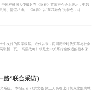
。 中国驻韩国大使戴兵在《咏春》首演推介会上表示，中韩
共鸣、情谊相通。 《咏春》以“舞武融合”为特色，将…
了土中友好的深厚根基。近代以来，两国历经时代变革与社会
展崭新一页。 高层战略引领是土中关系行稳致远的根本保
一路”联合采访）
光系统。 本报记者 张志文摄 施工人员在比什凯克北部绕城