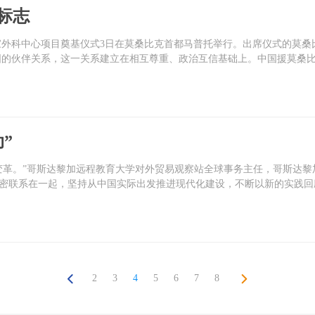
标志
国家外科中心项目奠基仪式3日在莫桑比克首都马普托举行。出席仪式的莫
固的伙伴关系，这一关系建立在相互尊重、政治互信基础上。中国援莫桑
”
变革。”哥斯达黎加远程教育大学对外贸易观察站全球事务主任，哥斯达黎
密联系在一起，坚持从中国实际出发推进现代化建设，不断以新的实践回
2
3
4
5
6
7
8