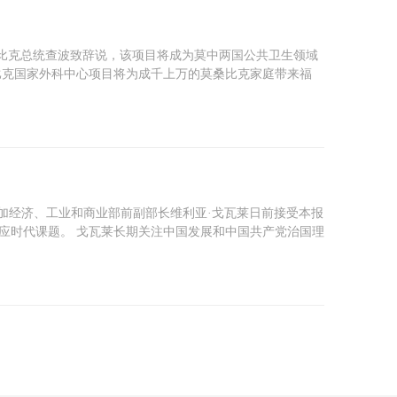
桑比克总统查波致辞说，该项目将成为莫中两国公共卫生领域
比克国家外科中心项目将为成千上万的莫桑比克家庭带来福
加经济、工业和商业部前副部长维利亚·戈瓦莱日前接受本报
应时代课题。 戈瓦莱长期关注中国发展和中国共产党治国理