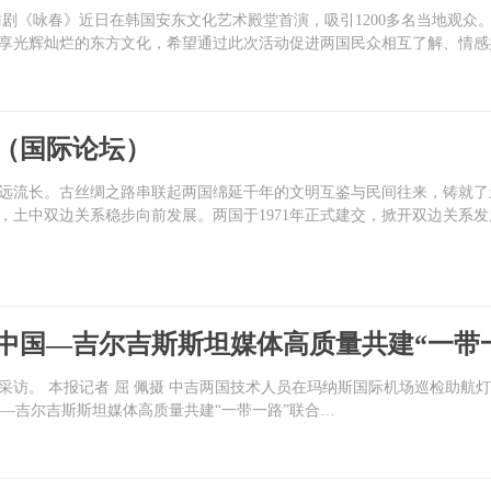
舞剧《咏春》近日在韩国安东文化艺术殿堂首演，吸引1200多名当地观众
分享光辉灿烂的东方文化，希望通过此次活动促进两国民众相互了解、情感
（国际论坛）
源远流长。古丝绸之路串联起两国绵延千年的文明互鉴与民间往来，铸就
，土中双边关系稳步向前发展。两国于1971年正式建交，掀开双边关系发
（中国—吉尔吉斯斯坦媒体高质量共建“一带
访。 本报记者 屈 佩摄 中吉两国技术人员在玛纳斯国际机场巡检助航灯
国—吉尔吉斯斯坦媒体高质量共建“一带一路”联合…