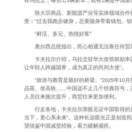
在乌拉圭，每售出3辆新车，就有1辆是中国新
除大宗商品、新能源产业等实体领域合作持
受：“过去我跑步健身，总要随身带着钱包、钥
“鲜活、多元、热情好客”
奥尔西总统指出，民心相通无法靠任何贸易
卡夫拉尔介绍，乌拉圭驻华大使馆鼓励本国
让年轻人跨越国界，成为真正的民间大使”。
“旅游与教育是最好的桥梁。”2025年10
品茶、坐高铁……中国远不止几个经典符号，
人员往来频次提升，商贸往来更加便利。
行走各地，卡夫拉尔亲眼见证中国取得的历史
当下，更心系未来”。这种长远眼光正是创造
望借鉴中国减贫经验，着力破解顽疾。