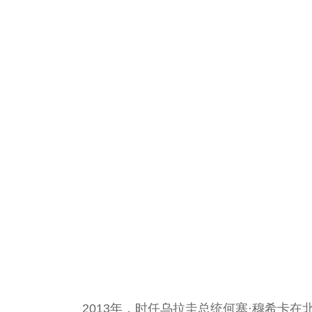
2013年，时任乌拉圭总统何塞·穆希卡在