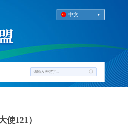
中文
使121）