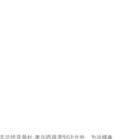
圭总统亚曼杜·奥尔西再度到访北外，为这棵象