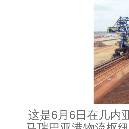
这是6月6日在几内亚
马瑞巴亚港物流枢纽