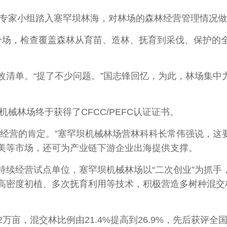
专家小组踏入塞罕坝林海，对林场的森林经营管理情况做了
场，检查覆盖森林从育苗、造林、抚育到采伐、保护的全
单。“提了不少问题。”国志锋回忆，为此，林场集中
械林场终于获得了CFCC/PEFC认证证书。
营的肯定。”塞罕坝机械林场营林科科长常伟强说，这
美等市场，还可为产业链下游企业出海提供支撑。
经营试点单位，塞罕坝机械林场以“二次创业”为抓手
高密度初植、多次抚育利用等技术，积极营造多树种混交
万亩，混交林比例由21.4%提高到26.9%，先后获评