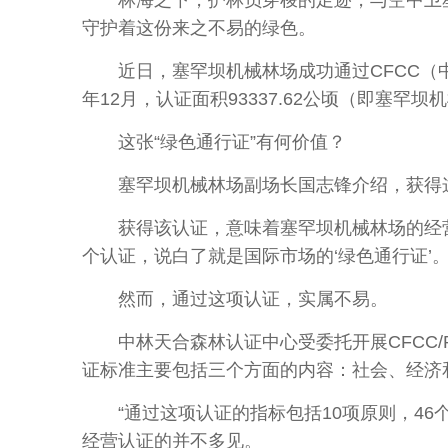
林海之下，护林员穿梭的足迹，与空中卫星、
守护着这份来之不易的绿色。
近日，塞罕坝机械林场成功通过CFCC（中国森
年12月，认证面积93337.62公顷（即塞
这张“绿色通行证”有何价值？
塞罕坝机械林场副场长国志锋介绍，获得这张
获得该认证，意味着塞罕坝机械林场的经营
个认证，说白了就是国际市场的‘绿色通行证’。
然而，通过这项认证，实属不易。
中林天合森林认证中心受委托开展CFCC/PE
证标准主要包括三个方面的内容：社会、经济
“通过这项认证的指标包括10项原则，46个标
经营认证的并不多见。