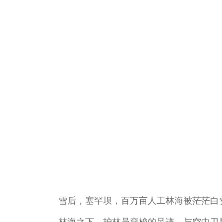
雪后，塞罕坝，百万亩人工林海被茫茫白雪