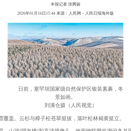
本报记者 张腾扬
2026年01月16日15:44 来源：
人民网－人民日报海外版
日前，塞罕坝国家级自然保护区银装素裹，冬
景如画。
刘满仓摄（人民视觉）
覆盖。云杉与樟子松苍翠挺拔，落叶松林褐黄挺立。