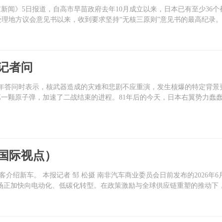
京新闻》5日报道，自高市早苗政府去年10月成立以来，日本已有至少36个
始受理地方议会意见书以来，收到要求坚持“无核三原则”意见书的最高纪录
记者问
1周年答问时表示，核武器造成的灾难和悲剧不应重演，发生核爆的特定背
投下第一颗原子弹，加速了二战结束的进程。81年后的今天，日本右翼势力
国际视点）
绍新车。 本报记者 邹 松摄 南非汽车商业委员会日前发布的2026年6
汽车市场正加快向电动化、低碳化转型。在政策激励与全球供应链重塑的推动