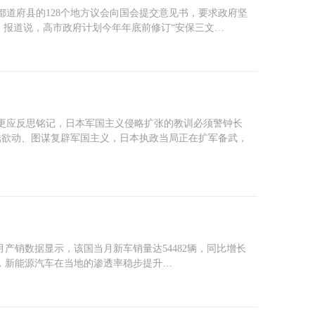
都道府县的128个地方议会向国会提交意见书，要求政府坚
。 报道说，高市政府计划今年年底前修订“安保三文…
景更应反思铭记，日本军国主义侵略扩张的教训必须警钟长
蠢蠢欲动、图谋复辟军国主义，日本执政当局正在扩军备武，
月产销数据显示，该国当月新车销量达54482辆，同比增长
下，新能源汽车在当地的渗透率稳步提升…