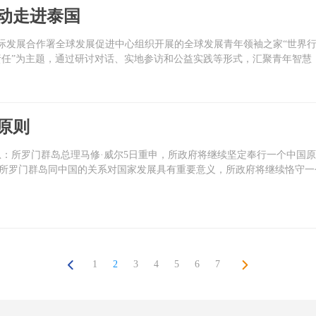
动走进泰国
家国际发展合作署全球发展促进中心组织开展的全球发展青年领袖之家“世界
责任”为主题，通过研讨对话、实地参访和公益实践等形式，汇聚青年智慧
原则
息：所罗门群岛总理马修·威尔5日重申，所政府将继续坚定奉行一个中国
所罗门群岛同中国的关系对国家发展具有重要意义，所政府将继续恪守一
1
2
3
4
5
6
7