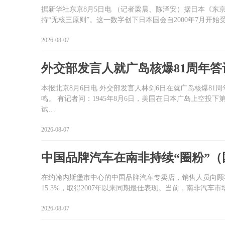
据新华社东京8月5日电 （记者梁晨、陈泽安）据日本《东
持“无核三原则”。这一数字创下日本国会自2000年7月开
2026-08-07
外交部发言人就广岛核爆81周年答
本报北京8月6日电 外交部发言人林剑6日在就广岛核爆8
鸣。 有记者问：1945年8月6日，美国在日本广岛上空
试…
2026-08-07
中国品牌汽车在南非持续“圈粉”（
在约翰内斯堡市中心的中国品牌汽车专卖店，销售人员向顾客介
15.3%，取得2007年以来同期最佳表现。当前，南非
2026-08-07